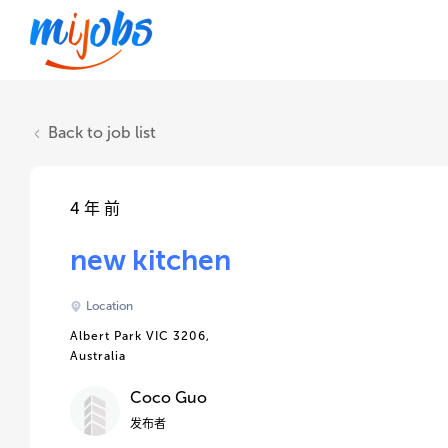
Back to job list
4 年 前
new kitchen
Location
Albert Park VIC 3206,
Australia
Coco Guo
发布者