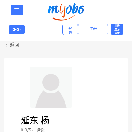
注册
登
注册
ENG
成为
录
商家
返回
延东 杨
0.0/
5
(0 评论)