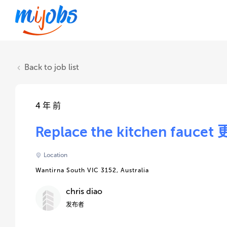
Back to job list
4 年 前
Replace the kitchen fau
Location
Wantirna South VIC 3152, Australia
chris diao
发布者