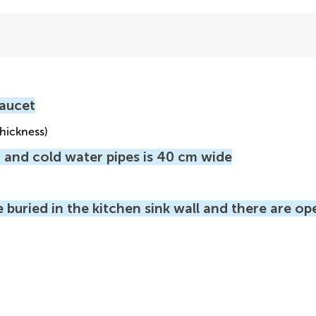
faucet
thickness)
 and cold water pipes is 40 cm wide
 buried in the kitchen sink wall and there are op