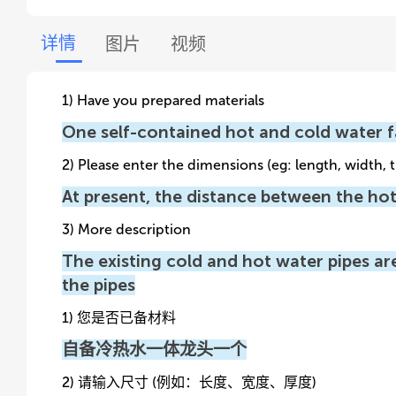
详情
图片
视频
1) Have you prepared materials
One self-contained hot and cold water 
2) Please enter the dimensions (eg: length, width, 
At present, the distance between the hot
3) More description
The existing cold and hot water pipes are
the pipes
1) 您是否已备材料
自备冷热水一体龙头一个
2) 请输入尺寸 (例如：长度、宽度、厚度)