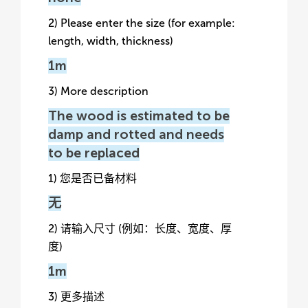
2) Please enter the size (for example:
length, width, thickness)
1m
3) More description
The wood is estimated to be
damp and rotted and needs
to be replaced
1) 您是否已备材料
无
2) 请输入尺寸 (例如：长度、宽度、厚
度)
1m
3) 更多描述