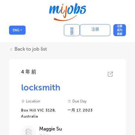
注册
登
注册
ENG
成为
录
商家
Back to job list
4 年 前
locksmith
Location
Due Day
Box Hill VIC 3128,
一月 17, 2023
Australia
Maggie Su