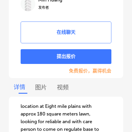
发布者
在线聊天
提出报价
免费报价，赢得机会
详情
图片
视频
location at Eight mile plains with
approx 180 square meters lawn,
looking for reliable and with care
person to come on regulate base to