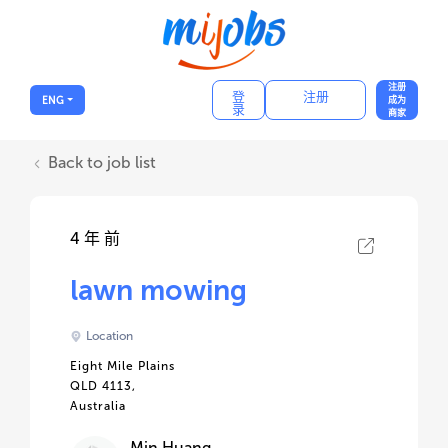
注册
登
注册
ENG
成为
录
商家
Back to job list
4 年 前
lawn mowing
Location
Eight Mile Plains
QLD 4113,
Australia
Min Huang