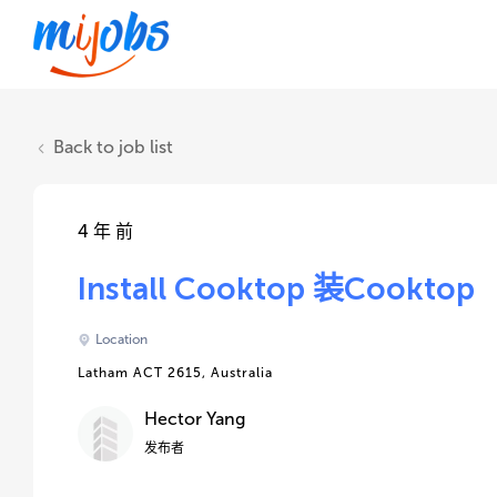
Back to job list
4 年 前
Install Cooktop 装Cooktop
Location
Latham ACT 2615, Australia
Hector Yang
发布者