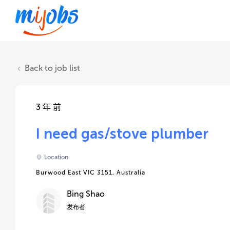
Back to job list
3 年 前
I need gas/stove plumber
Location
Burwood East VIC 3151, Australia
Bing Shao
发布者