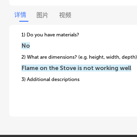
详情
图片
视频
1) Do you have materials?
No
2) What are dimensions? (e.g. height, width, depth)
Flame on the Stove is not working well
3) Additional descriptions