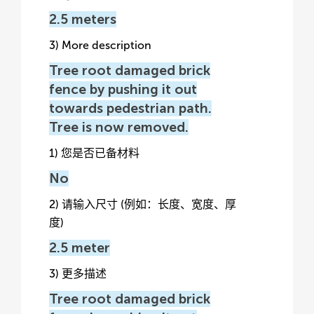
2.5 meters
3) More description
Tree root damaged brick
fence by pushing it out
towards pedestrian path.
Tree is now removed.
1) 您是否已备材料
No
2) 请输入尺寸 (例如：长度、宽度、厚
度)
2.5 meter
3) 更多描述
Tree root damaged brick