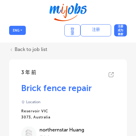
注册
登
注册
ENG
成为
录
商家
Back to job list
3 年 前
Brick fence repair
Location
Reservoir VIC
3073, Australia
northernstar Huang