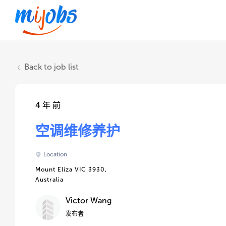
Back to job list
4 年 前
空调维修养护
Location
Mount Eliza VIC 3930,
Australia
Victor Wang
发布者