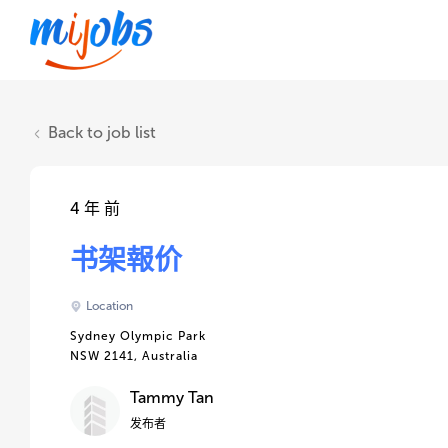
Back to job list
4 年 前
书架報价
Location
Sydney Olympic Park
NSW 2141, Australia
Tammy Tan
发布者