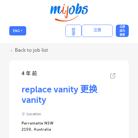
注册
登
注册
ENG
成为
录
商家
Back to job list
4 年 前
replace vanity 更换
vanity
Location
Parramatta NSW
2150, Australia